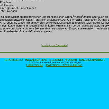
MÃ¼nchen
nntaldreieck
n â€“ Garmisch-Partenkirchen
n â€“ FÃ¼ssen
 sind auch wieder an den polnischen und tschechischen GrenzÃ¼bergÃ¤ngen, aber auch an 
ngsweise Slowenien nach Ã–sterreich einzuplanen. Auf Ã–sterreichs Reiserouten â€“ dort g
“ ist ebenfalls wieder mit grÃ¶ÃŸeren Verkehrsbelastungen zu rechnen. Dies gilt einmal meh
 dem Katschberg- und Tauerntunnel. In Italien wird man sich bei der Mautstelle Sterzing sow
trecke von Modena bis zum Brenner abschnittsweise auf EngpÃ¤sse einstellen mÃ¼ssen. I
iden Portalen des Gotthard-Tunnels angesagt.
[zurück zur Startseite]
[STARTSEITE]
[NACHRICHTEN]
[TERMINE]
[FORUM]
[ANZEIGENMARKT]
©2000-2018 maxxweb.de Internet-Dienstleistungen
[IMPRESSUM]
[DATENSCHUTZERKLÄRUNG]