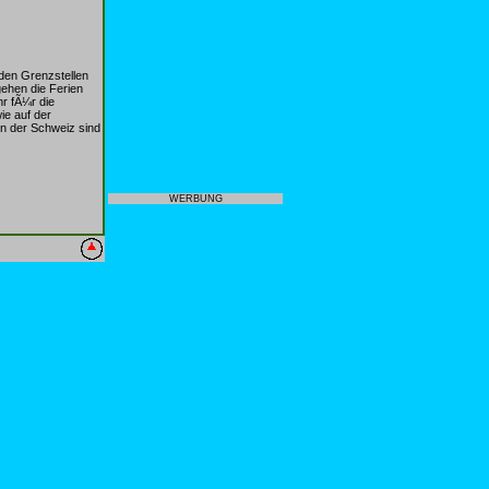
den Grenzstellen
ehen die Ferien
r fÃ¼r die
ie auf der
n der Schweiz sind
WERBUNG