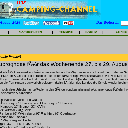
 August 2026
Das Wetter in:
|
NACHRICHTEN
|
TERMINE
|
FORUM
|
ANZEI
bile Freizeit
prognose fÃ¼r das Wochenende 27. bis 29. Augus
rke RÃ¼ckreiseverkehr hÃ¤lt unvermindert an. DafÃ¼r verantwortlich sind das Ende der Sch
Pfalz, im Saarland und in Belgien, die ersten stÃ¤rkeren RÃ¼ckreisewellen von Autofahrer
Bayern sowie das Ende der Werksferien bei Ford in KÃ¶ln. Autofahrer aus den Niederlande
 die Fernrouten zusÃ¤tzlich belasten, da im SÃ¼den des Landes die Schule wieder beginnt
 noch viele UrlaubsnachzÃ¼gler in den SÃ¼den und zunehmend WochenendausflÃ¼gler in d
 belasteten Autobahnen:
und von der Nord- und Ostsee
WÃ¼rzburg â€“ Hamburg und Flensburg â€“ Hamburg
“ Hamburg â€“ Bremen â€“ KÃ¶ln
ck Wittstock â€“ Berlin
Ã¼rnberg â€“ WÃ¼rzburg â€“ Frankfurt â€“ Oberhausen
resden â€“ Eisenach
NÃ¼rnberg â€“ Berlin
sruhe â€“ Frankfurt â€“ Kassel
Ã¼nchen â€“ Stuttgart â€“ Karlsruhe