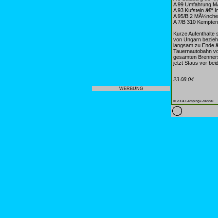
A 99 Umfahrung 
A 93 Kufstein â€“ I
A 95/B 2 MÃ¼nche
A 7/B 310 Kempte
Kurze Aufenthalte
von Ungarn beziehu
langsam zu Ende â€
Tauernautobahn vor
gesamten Brenners
jetzt Staus vor be
23.08.04
WERBUNG
© 2004 Camping-Channel