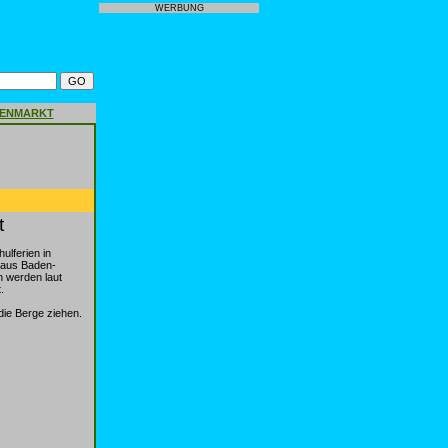
WERBUNG
GENMARKT
t
ulferien in
n aus Baden-
n werden laut
.
ie Berge ziehen.