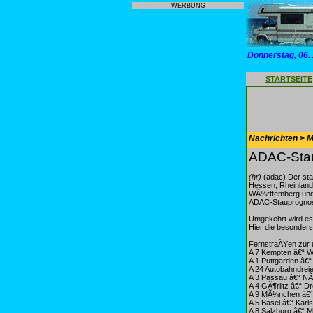
WERBUNG
Donnerstag, 06.
STARTSEITE
Nachrichten > Mo
ADAC-Stau
(hr)
(adac) Der sta
Hessen, Rheinland-
WÃ¼rttemberg und 
ADAC-Stauprognose
Umgekehrt wird es
Hier die besonders
FernstraÃŸen zur 
A 7 Kempten â€“ 
A 1 Puttgarden â€
A 24 Autobahndreie
A 3 Passau â€“ N
A 4 GÃ¶rlitz â€“ D
A 9 MÃ¼nchen â€“ 
A 5 Basel â€“ Karl
A 8 Salzburg â€“ M