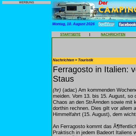
WERBUNG
Montag, 10. August 2026
STARTSEITE
|
NACHRICHTEN
Nachrichten > Touristik
Ferragosto in Italien:
Staus
(hr)
(adac) Am kommenden Wochenende
meiden. Vom 13. bis 15. August, so
Chaos an den StrÃ¤nden sowie mit k
dorthin rechnen. Dies gilt vor alle
Himmelfahrt (15. August), dem wichti
An Ferragosto kommt das Ã¶ffentlich
Praktisch in jedem Badeort Italiens 