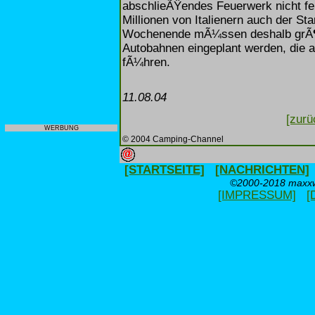
abschlieÃŸendes Feuerwerk nicht fehl
Millionen von Italienern auch der S
Wochenende mÃ¼ssen deshalb grÃ¶
Autobahnen eingeplant werden, die
fÃ¼hren.
11.08.04
[zurü
WERBUNG
© 2004 Camping-Channel
[STARTSEITE]
[NACHRICHTEN]
©2000-2018 maxxwe
[IMPRESSUM]
[