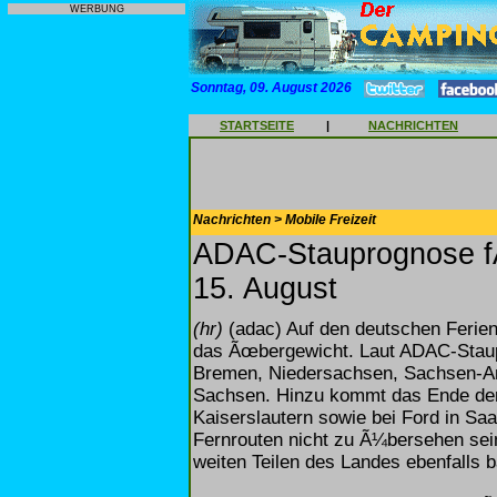
WERBUNG
Sonntag, 09. August 2026
STARTSEITE
|
NACHRICHTEN
Nachrichten > Mobile Freizeit
ADAC-Stauprognose f
15. August
(hr)
(adac) Auf den deutschen Ferie
das Ãœbergewicht. Laut ADAC-Staup
Bremen, Niedersachsen, Sachsen-An
Sachsen. Hinzu kommt das Ende der
Kaiserslautern sowie bei Ford in Sa
Fernrouten nicht zu Ã¼bersehen sei
weiten Teilen des Landes ebenfalls b