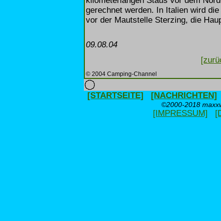
kilometerlangen Staus vor dem Nord
gerechnet werden. In Italien wird d
vor der Mautstelle Sterzing, die Hau
09.08.04
[zurü
© 2004 Camping-Channel
[STARTSEITE]
[NACHRICHTEN]
©2000-2018 maxxwe
[IMPRESSUM]
[