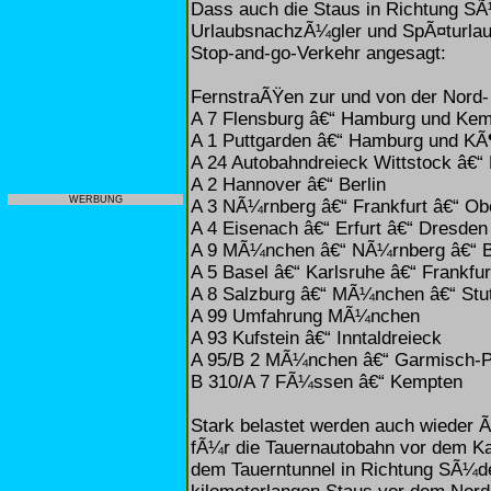
Dass auch die Staus in Richtung SÃ
UrlaubsnachzÃ¼gler und SpÃ¤turlaub
Stop-and-go-Verkehr angesagt:
FernstraÃŸen zur und von der Nord
A 7 Flensburg â€“ Hamburg und Ke
A 1 Puttgarden â€“ Hamburg und KÃ
A 24 Autobahndreieck Wittstock â€“ 
A 2 Hannover â€“ Berlin
WERBUNG
A 3 NÃ¼rnberg â€“ Frankfurt â€“ O
A 4 Eisenach â€“ Erfurt â€“ Dresden
A 9 MÃ¼nchen â€“ NÃ¼rnberg â€“ B
A 5 Basel â€“ Karlsruhe â€“ Frankfur
A 8 Salzburg â€“ MÃ¼nchen â€“ Stut
A 99 Umfahrung MÃ¼nchen
A 93 Kufstein â€“ Inntaldreieck
A 95/B 2 MÃ¼nchen â€“ Garmisch-P
B 310/A 7 FÃ¼ssen â€“ Kempten
Stark belastet werden auch wieder Ã–
fÃ¼r die Tauernautobahn vor dem Ka
dem Tauerntunnel in Richtung SÃ¼d