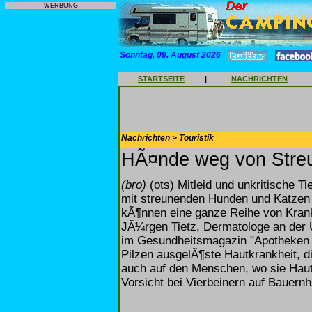
WERBUNG
Sonntag, 09. August 2026
STARTSEITE
|
NACHRICHTEN
Nachrichten > Touristik
HÃ¤nde weg von Stre
(bro)
(ots) Mitleid und unkritische T
mit streunenden Hunden und Katzen 
kÃ¶nnen eine ganze Reihe von Kran
JÃ¼rgen Tietz, Dermatologe an der U
im Gesundheitsmagazin "Apotheken 
Pilzen ausgelÃ¶ste Hautkrankheit, d
auch auf den Menschen, wo sie Haut 
Vorsicht bei Vierbeinern auf Bauern