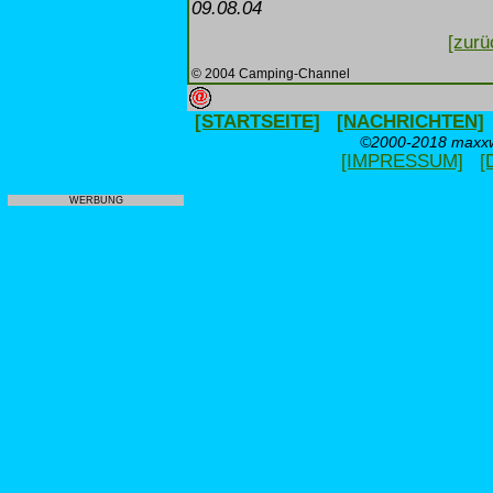
09.08.04
[zurü
© 2004 Camping-Channel
[STARTSEITE]
[NACHRICHTEN]
©2000-2018 maxxwe
[IMPRESSUM]
[
WERBUNG