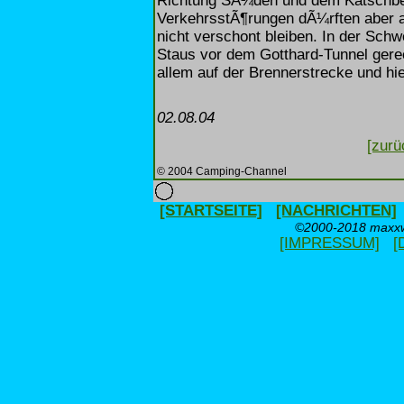
Richtung SÃ¼den und dem Katschber
VerkehrsstÃ¶rungen dÃ¼rften aber a
nicht verschont bleiben. In der Sch
Staus vor dem Gotthard-Tunnel gerec
allem auf der Brennerstrecke und hie
02.08.04
[zurü
© 2004 Camping-Channel
[STARTSEITE]
[NACHRICHTEN]
©2000-2018 maxxwe
[IMPRESSUM]
[