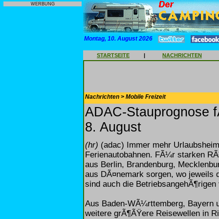
WERBUNG
Montag, 10. August 2026
STARTSEITE
|
NACHRICHTEN
Nachrichten > Mobile Freizeit
ADAC-Stauprognose f
8. August
(hr)
(adac) Immer mehr Urlaubsheim
Ferienautobahnen. FÃ¼r starken RÃ
aus Berlin, Brandenburg, Mecklenb
aus DÃ¤nemark sorgen, wo jeweils 
sind auch die BetriebsangehÃ¶rigen
Aus Baden-WÃ¼rttemberg, Bayern u
weitere grÃ¶ÃŸere Reisewellen in R