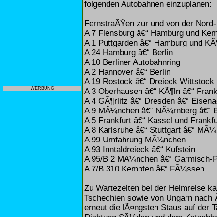
folgenden Autobahnen einzuplanen:
FernstraÃŸen zur und von der Nord
A 7 Flensburg â€“ Hamburg und Ke
A 1 Puttgarden â€“ Hamburg und KÃ
A 24 Hamburg â€“ Berlin
A 10 Berliner Autobahnring
A 2 Hannover â€“ Berlin
A 19 Rostock â€“ Dreieck Wittstock
WERBUNG
A 3 Oberhausen â€“ KÃ¶ln â€“ Fran
A 4 GÃ¶rlitz â€“ Dresden â€“ Eisen
A 9 MÃ¼nchen â€“ NÃ¼rnberg â€“ B
A 5 Frankfurt â€“ Kassel und Frankfu
A 8 Karlsruhe â€“ Stuttgart â€“ MÃ
A 99 Umfahrung MÃ¼nchen
A 93 Inntaldreieck â€“ Kufstein
A 95/B 2 MÃ¼nchen â€“ Garmisch-P
A 7/B 310 Kempten â€“ FÃ¼ssen
Zu Wartezeiten bei der Heimreise k
Tschechien sowie von Ungarn nach Ã
erneut die lÃ¤ngsten Staus auf der 