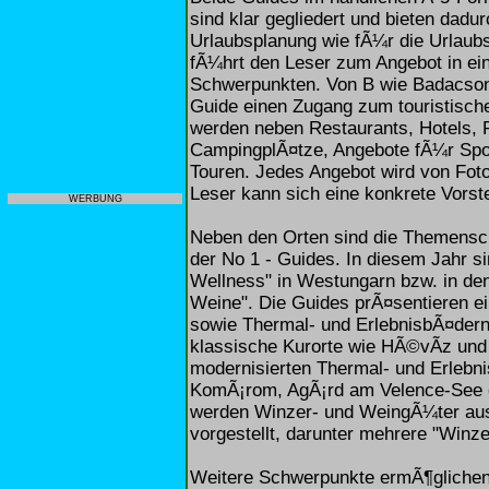
sind klar gegliedert und bieten dad
Urlaubsplanung wie fÃ¼r die Urlaubs
fÃ¼hrt den Leser zum Angebot in ei
Schwerpunkten. Von B wie Badacsony 
Guide einen Zugang zum touristische
werden neben Restaurants, Hotels,
CampingplÃ¤tze, Angebote fÃ¼r Spo
Touren. Jedes Angebot wird von Foto
Leser kann sich eine konkrete Vorst
WERBUNG
Neben den Orten sind die Themenschw
der No 1 - Guides. In diesem Jahr s
Wellness" in Westungarn bzw. in de
Weine". Die Guides prÃ¤sentieren ei
sowie Thermal- und ErlebnisbÃ¤dern
klassische Kurorte wie HÃ©vÃ­z und
modernisierten Thermal- und Erlebn
KomÃ¡rom, AgÃ¡rd am Velence-See o
werden Winzer- und WeingÃ¼ter aus
vorgestellt, darunter mehrere "Winze
Weitere Schwerpunkte ermÃ¶glichen 