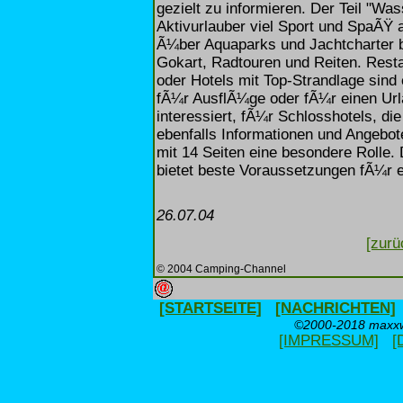
gezielt zu informieren. Der Teil "Wa
Aktivurlauber viel Sport und SpaÃŸ 
Ã¼ber Aquaparks und Jachtcharter b
Gokart, Radtouren und Reiten. Rest
oder Hotels mit Top-Strandlage sind
fÃ¼r AusflÃ¼ge oder fÃ¼r einen Url
interessiert, fÃ¼r Schlosshotels, d
ebenfalls Informationen und Angebot
mit 14 Seiten eine besondere Rolle.
bietet beste Voraussetzungen fÃ¼r e
26.07.04
[zurü
© 2004 Camping-Channel
[STARTSEITE]
[NACHRICHTEN]
©2000-2018 maxxwe
[IMPRESSUM]
[