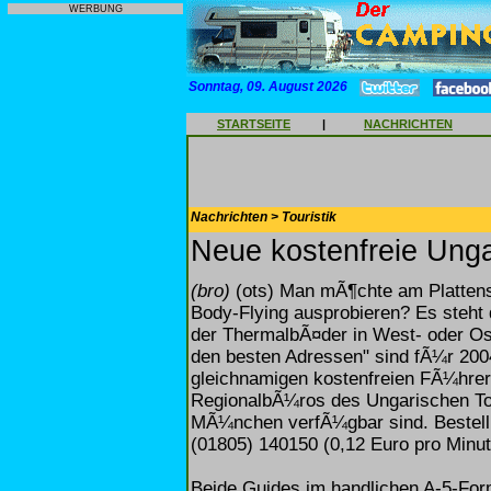
WERBUNG
Sonntag, 09. August 2026
STARTSEITE
|
NACHRICHTEN
Nachrichten > Touristik
Neue kostenfreie Ung
(bro)
(ots) Man mÃ¶chte am Plattens
Body-Flying ausprobieren? Es steht
der ThermalbÃ¤der in West- oder Os
den besten Adressen" sind fÃ¼r 2004
gleichnamigen kostenfreien FÃ¼hrer
RegionalbÃ¼ros des Ungarischen Tou
MÃ¼nchen verfÃ¼gbar sind. Bestellu
(01805) 140150 (0,12 Euro pro Minut
Beide Guides im handlichen A-5-Form