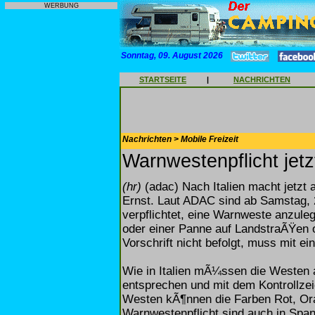
WERBUNG
Sonntag, 09. August 2026
STARTSEITE
|
NACHRICHTEN
Nachrichten > Mobile Freizeit
Warnwestenpflicht jetz
(hr)
(adac) Nach Italien macht jetz
Ernst. Laut ADAC sind ab Samstag, 2
verpflichtet, eine Warnweste anzule
oder einer Panne auf LandstraÃŸen 
Vorschrift nicht befolgt, muss mit e
Wie in Italien mÃ¼ssen die Westen
entsprechen und mit dem Kontrollzei
Westen kÃ¶nnen die Farben Rot, O
Warnwestenpflicht sind auch in Span