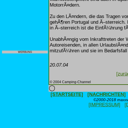
MotorrÃ¤dern.
Zu den LÃ¤ndern, die das Tragen v
gehÃ¶ren Portugal und Ã–sterreich. I
in Ã–sterreich ist die EinfÃ¼hrung 
UnabhÃ¤ngig vom Inkrafttreten der 
Autoreisenden, in allen UrlaubslÃ¤
mitzufÃ¼hren und sie im Bedarfsfall
WERBUNG
20.07.04
[zurü
© 2004 Camping-Channel
[STARTSEITE]
[NACHRICHTEN]
©2000-2018 maxxwe
[IMPRESSUM]
[