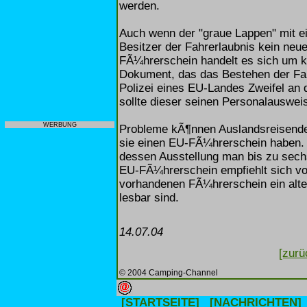
werden.
Auch wenn der "graue Lappen" mit ei
Besitzer der Fahrerlaubnis kein n
FÃ¼hrerschein handelt es sich um ke
Dokument, das das Bestehen der Fah
Polizei eines EU-Landes Zweifel an 
sollte dieser seinen Personalauswei
WERBUNG
Probleme kÃ¶nnen Auslandsreisende 
sie einen EU-FÃ¼hrerschein haben.
dessen Ausstellung man bis zu sec
EU-FÃ¼hrerschein empfiehlt sich vo
vorhandenen FÃ¼hrerschein ein altes
lesbar sind.
14.07.04
[zurü
© 2004 Camping-Channel
[STARTSEITE]
[NACHRICHTEN]