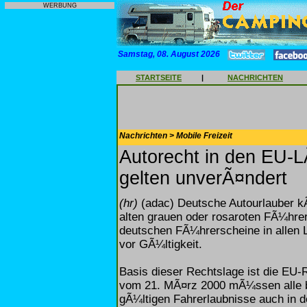
WERBUNG
Samstag, 08. August 2026
STARTSEITE
|
NACHRICHTEN
Nachrichten > Mobile Freizeit
Autorecht in den EU-
gelten unverÃ¤ndert
(hr)
(adac) Deutsche Autourlauber kÃ
alten grauen oder rosaroten FÃ¼hrer
deutschen FÃ¼hrerscheine in allen
vor GÃ¼ltigkeit.
Basis dieser Rechtslage ist die EU
vom 21. MÃ¤rz 2000 mÃ¼ssen alle be
gÃ¼ltigen Fahrerlaubnisse auch in 