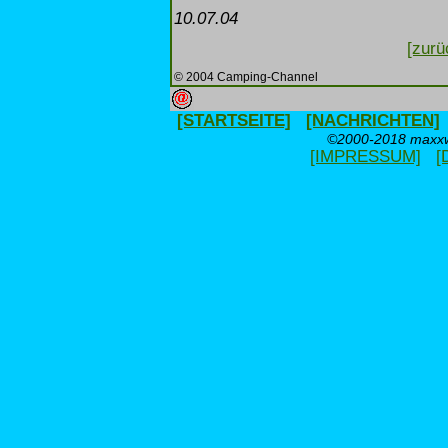
10.07.04
[zurü
© 2004 Camping-Channel
[STARTSEITE]
[NACHRICHTEN]
©2000-2018 maxxwe
[IMPRESSUM]
[