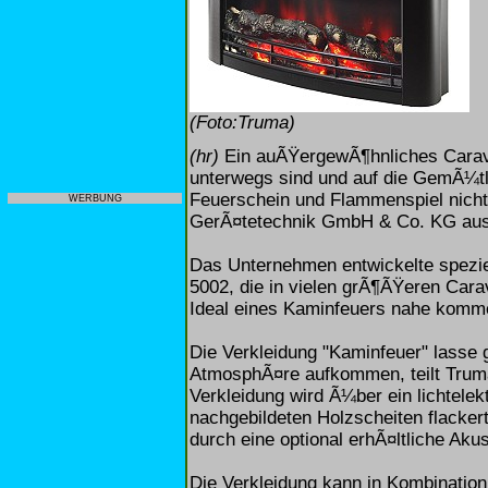
(Foto:Truma)
(hr)
Ein auÃŸergewÃ¶hnliches Carav
unterwegs sind und auf die GemÃ¼t
Feuerschein und Flammenspiel nicht 
WERBUNG
GerÃ¤tetechnik GmbH & Co. KG aus
Das Unternehmen entwickelte spezie
5002, die in vielen grÃ¶ÃŸeren Cara
Ideal eines Kaminfeuers nahe komme
Die Verkleidung "Kaminfeuer" lasse
AtmosphÃ¤re aufkommen, teilt Truma
Verkleidung wird Ã¼ber ein lichtele
nachgebildeten Holzscheiten flacker
durch eine optional erhÃ¤ltliche Akus
Die Verkleidung kann in Kombination