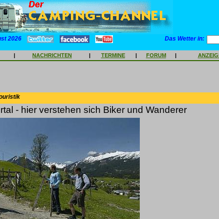
ust 2026
Das Wetter in:
|
NACHRICHTEN
|
TERMINE
|
FORUM
|
ANZEI
ouristik
rtal - hier verstehen sich Biker und Wanderer