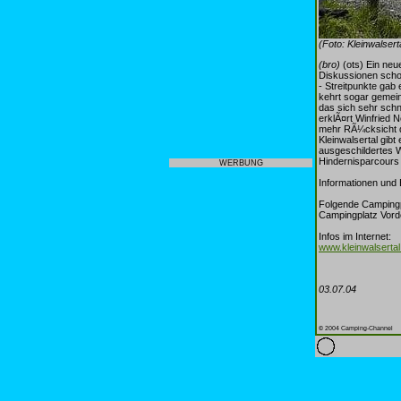
(Foto: Kleinwalser
(bro)
(ots) Ein neu
Diskussionen scho
- Streitpunkte gab
kehrt sogar gemein
das sich sehr schn
erklÃ¤rt Winfried 
mehr RÃ¼cksicht de
Kleinwalsertal gibt
ausgeschildertes W
Hindernisparcours 
WERBUNG
Informationen und 
Folgende Campingpl
Campingplatz Vor
Infos im Internet:
www.kleinwalserta
03.07.04
© 2004 Camping-Channel