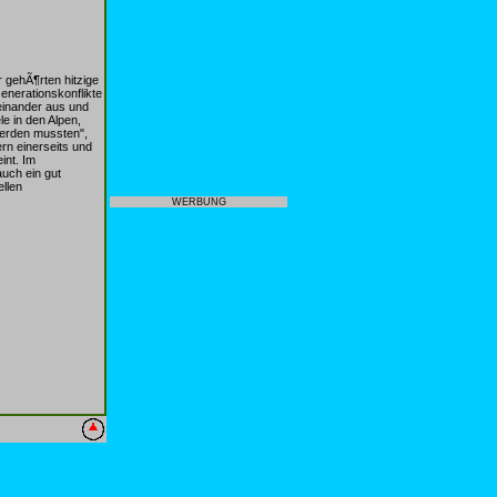
 gehÃ¶rten hitzige
nerationskonflikte
teinander aus und
le in den Alpen,
werden mussten",
rn einerseits und
int. Im
auch ein gut
ellen
WERBUNG