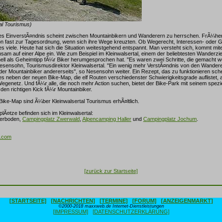
tal Tourismus)
es EinverstÃ¤ndnis scheint zwischen Mountainbikern und Wanderern zu herrschen. FrÃ¼her
n fast zur Tagesordnung, wenn sich ihre Wege kreuzten. Ob Wegerecht, Interessen- oder Ge
 es viele. Heute hat sich die Situation weitestgehend entspannt. Man versteht sich, kommt mi
sam auf einer Alpe ein. Wie zum Beispiel im Kleinwalsertal, einem der beliebtesten Wanderzie
ell als Geheimtipp fÃ¼r Biker herumgesprochen hat. "Es waren zwei Schritte, die gemacht 
Nesensohn, Tourismusdirektor Kleinwalsertal. "Ein wenig mehr VerstÃ¤ndnis von den Wandere
r Mountainbiker andererseits", so Nesensohn weiter. Ein Rezept, das zu funktionieren sche
 es neben der neuen Bike-Map, die elf Routen verschiedenster Schwierigkeitsgrade auflistet, 
egenetz. Und fÃ¼r alle, die noch mehr Action suchen, bietet der Bike-Park mit seinem spezi
den richtigen Kick fÃ¼r Mountainbiker.
Bike-Map sind Ã¼ber Kleinwalsertal Tourismus erhÃ¤ltlich.
Ã¤tze befinden sich im Kleinwalsertal:
derboden,
Campingplatz Zwerwald
,
Alpencamping Haller
und
Campingplatz Jochum
.
l.com
[zurück zur Startseite]
[STARTSEITE]
[NACHRICHTEN]
[TERMINE]
[FORUM]
[ANZEIGENMARKT]
©2000-2018 maxxweb.de Internet-Dienstleistungen
[IMPRESSUM]
[DATENSCHUTZERKLÄRUNG]