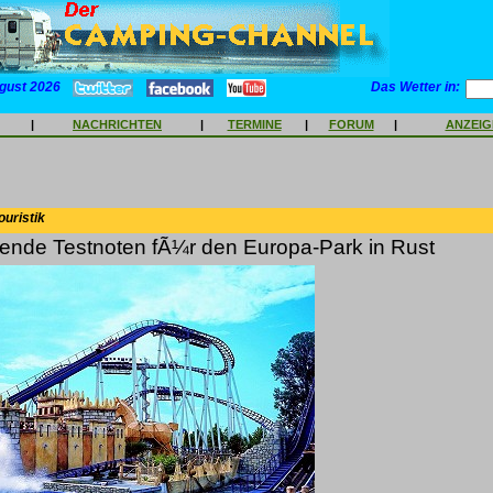
gust 2026
Das Wetter in:
|
NACHRICHTEN
|
TERMINE
|
FORUM
|
ANZEI
ouristik
ende Testnoten fÃ¼r den Europa-Park in Rust