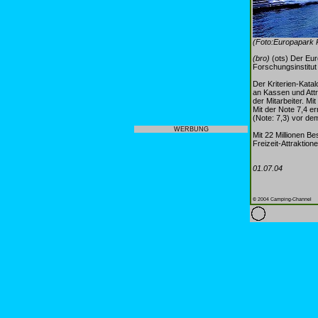
(Foto:Europapark 
(bro)
(ots) Der Eur
Forschungsinstitut
Der Kriterien-Kata
an Kassen und Attr
der Mitarbeiter. M
Mit der Note 7,4 e
(Note: 7,3) vor de
WERBUNG
Mit 22 Millionen B
Freizeit-Attraktio
01.07.04
© 2004 Camping-Channel