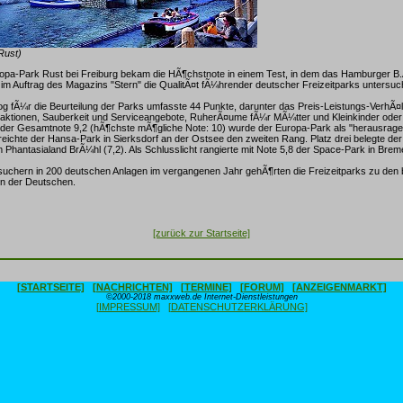
Rust)
opa-Park Rust bei Freiburg bekam die HÃ¶chstnote in einem Test, in dem das Hamburger B.A
 im Auftrag des Magazins "Stern" die QualitÃ¤t fÃ¼hrender deutscher Freizeitparks untersuch
log fÃ¼r die Beurteilung der Parks umfasste 44 Punkte, darunter das Preis-Leistungs-VerhÃ¤l
aktionen, Sauberkeit und Serviceangebote, RuherÃ¤ume fÃ¼r MÃ¼tter und Kleinkinder oder 
it der Gesamtnote 9,2 (hÃ¶chste mÃ¶gliche Note: 10) wurde der Europa-Park als "herausragen
rreichte der Hansa-Park in Sierksdorf an der Ostsee den zweiten Rang. Platz drei belegte de
m Phantasialand BrÃ¼hl (7,2). Als Schlusslicht rangierte mit Note 5,8 der Space-Park in Brem
esuchern in 200 deutschen Anlagen im vergangenen Jahr gehÃ¶rten die Freizeitparks zu den 
nen der Deutschen.
[zurück zur Startseite]
[STARTSEITE]
[NACHRICHTEN]
[TERMINE]
[FORUM]
[ANZEIGENMARKT]
©2000-2018 maxxweb.de Internet-Dienstleistungen
[IMPRESSUM]
[DATENSCHUTZERKLÄRUNG]