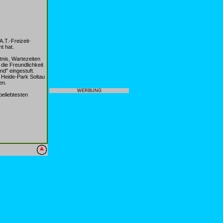
.T.-Freizeit-
t hat.
tnis, Wartezeiten
die Freundlichkeit
d" eingestuft.
r Heide-Park Soltau
en.
WERBUNG
beliebtesten