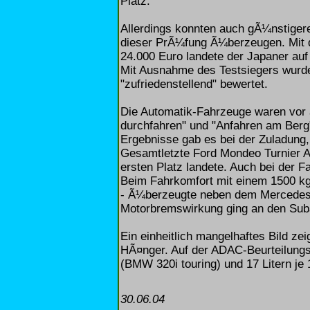
Platz.
Allerdings konnten auch gÃ¼nstigere
dieser PrÃ¼fung Ã¼berzeugen. Mit 
24.000 Euro landete der Japaner auf
Mit Ausnahme des Testsiegers wurde
"zufriedenstellend" bewertet.
Die Automatik-Fahrzeuge waren vor a
durchfahren" und "Anfahren am Berg
Ergebnisse gab es bei der Zuladung,
Gesamtletzte Ford Mondeo Turnier 
ersten Platz landete. Auch bei der F
Beim Fahrkomfort mit einem 1500 kg
- Ã¼berzeugte neben dem Mercedes 
Motorbremswirkung ging an den Sub
Ein einheitlich mangelhaftes Bild ze
HÃ¤nger. Auf der ADAC-Beurteilungs
(BMW 320i touring) und 17 Litern je
30.06.04