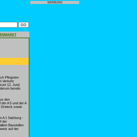
WERBUNG
GENMARKT
ch Pfingsten
n Verkehr
 zum 12. Juni)
ederum bereits
aus den
 der A 5 und der A
 Dreieck sowie
n A 1 Salzburg -
f der
llem Baustellen
hweiz auf der