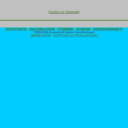
[zurück zur Startseite]
[STARTSEITE]
[NACHRICHTEN]
[TERMINE]
[FORUM]
[ANZEIGENMARKT]
©2000-2018 maxxweb.de Internet-Dienstleistungen
[IMPRESSUM]
[DATENSCHUTZERKLÄRUNG]