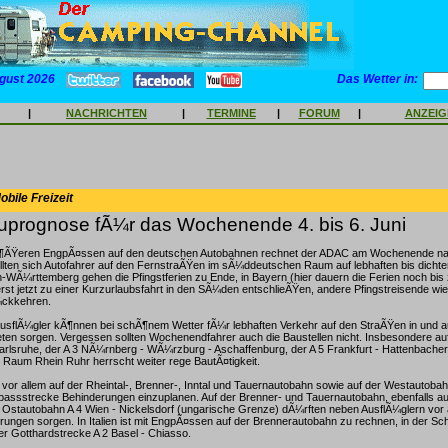
gust 2026
Das Wetter in:
|
NACHRICHTEN
|
TERMINE
|
FORUM
|
ANZEI
bile Freizeit
prognose fÃ¼r das Wochenende 4. bis 6. Juni
Ã¶ÃŸeren EngpÃ¤ssen auf den deutschen Autobahnen rechnet der ADAC am Wochenende na
lten sich Autofahrer auf den FernstraÃŸen im sÃ¼ddeutschen Raum auf lebhaften bis dichte
en-WÃ¼rttemberg gehen die Pfingstferien zu Ende, in Bayern (hier dauern die Ferien noch bis
erst jetzt zu einer Kurzurlaubsfahrt in den SÃ¼den entschlieÃŸen, andere Pfingstreisende wi
ckkehren.
flÃ¼gler kÃ¶nnen bei schÃ¶nem Wetter fÃ¼r lebhaften Verkehr auf den StraÃŸen in und 
en sorgen. Vergessen sollten Wochenendfahrer auch die Baustellen nicht. Insbesondere auf
rlsruhe, der A 3 NÃ¼rnberg - WÃ¼rzburg - Aschaffenburg, der A 5 Frankfurt - Hattenbacher
Raum Rhein Ruhr herrscht weiter rege BautÃ¤tigkeit.
d vor allem auf der Rheintal-, Brenner-, Inntal und Tauernautobahn sowie auf der Westautobah
passstrecke Behinderungen einzuplanen. Auf der Brenner- und Tauernautobahn, ebenfalls au
Ostautobahn A 4 Wien - Nickelsdorf (ungarische Grenze) dÃ¼rften neben AusflÃ¼glern vor a
ungen sorgen. In Italien ist mit EngpÃ¤ssen auf der Brennerautobahn zu rechnen, in der Sc
er Gotthardstrecke A 2 Basel - Chiasso.