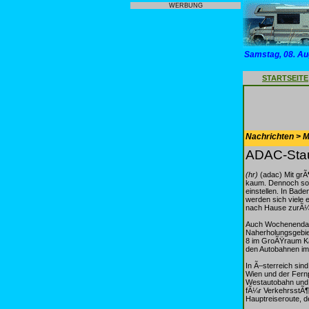
WERBUNG
Samstag, 08. Au
STARTSEITE
Nachrichten > Mo
ADAC-Stau
(hr)
(adac) Mit gr
kaum. Dennoch sol
einstellen. In Bad
werden sich viele 
nach Hause zurÃ¼
Auch Wochenendaus
Naherholungsgebiet
8 im GroÃŸraum Ka
den Autobahnen im 
In Ã–sterreich sin
Wien und der Fern
Westautobahn und 
fÃ¼r VerkehrsstÃ¶r
Hauptreiseroute, d