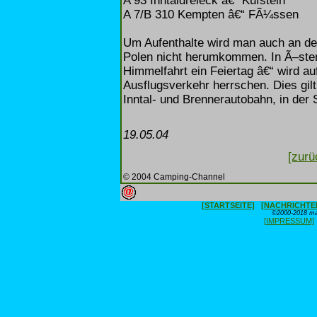
A 93 Inntaldreieck â€“ Kufstein
A 7/B 310 Kempten â€“ FÃ¼ssen
Um Aufenthalte wird man auch an de
Polen nicht herumkommen. In Ã–sterr
Himmelfahrt ein Feiertag â€“ wird au
Ausflugsverkehr herrschen. Dies gilt
Inntal- und Brennerautobahn, in der
19.05.04
[zurü
© 2004 Camping-Channel
[STARTSEITE]
[NACHRICHTE
©2000-2018 max
[IMPRESSUM]