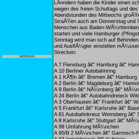
LÃ¤ndern haben die Kinder einen sch
wegen des freien Schultags und des 
Abendstunden des Mittwochs groÃŸ
StraÃŸen auch am Donnerstag und 
Menschen aus Baden-WÃ¼rttemberg u
starten und viele Hamburger (Pfings
Sonntag wird man sich auf Behinder
und AusflÃ¼gler einstellen mÃ¼ssen
Strecken:
WERBUNG
A 7 Flensburg â€“ Hamburg â€“ Ha
A 10 Berliner Autobahnring
A 1 KÃ¶ln â€“ Bremen â€“ Hamburg
A 2 Berlin â€“ Magdeburg â€“ Hanno
A 9 Berlin â€“ NÃ¼rnberg â€“ MÃ¼
A 24 Berlin â€“ Autobahndreieck Wit
A 3 Oberhausen â€“ Frankfurt â€“ 
A 5 Frankfurt â€“ Karlsruhe â€“ Base
A 81 Autobahnkreuz Weinsberg â€“ S
A 8 Karlsruhe â€“ Stuttgart â€“ MÃ
A 99 Umfahrung MÃ¼nchen
A 95/B 2 MÃ¼nchen â€“ Garmisch-P