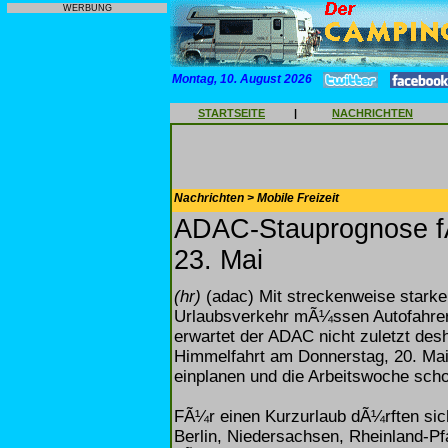
WERBUNG
Montag, 10. August 2026
STARTSEITE
|
NACHRICHTEN
Nachrichten > Mobile Freizeit
ADAC-Stauprognose f
23. Mai
(hr)
(adac) Mit streckenweise starke
Urlaubsverkehr mÃ¼ssen Autofahr
erwartet der ADAC nicht zuletzt desh
Himmelfahrt am Donnerstag, 20. Mai
einplanen und die Arbeitswoche sch
FÃ¼r einen Kurzurlaub dÃ¼rften si
Berlin, Niedersachsen, Rheinland-Pf