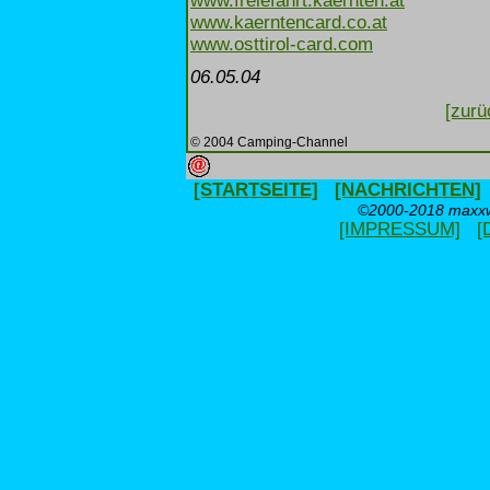
www.freiefahrt.kaernten.at
www.kaerntencard.co.at
www.osttirol-card.com
06.05.04
[zurü
© 2004 Camping-Channel
[STARTSEITE]
[NACHRICHTEN]
©2000-2018 maxxwe
[IMPRESSUM]
[