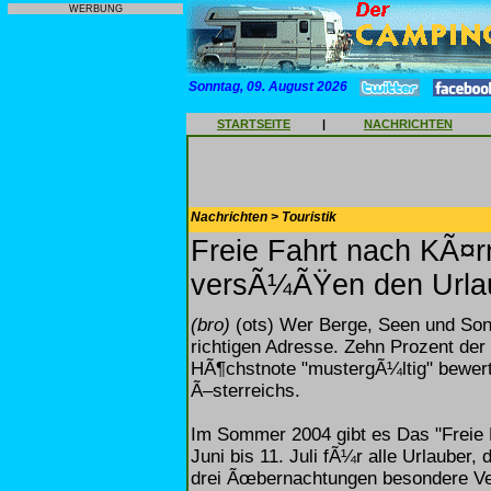
WERBUNG
Sonntag, 09. August 2026
STARTSEITE
|
NACHRICHTEN
Nachrichten > Touristik
Freie Fahrt nach KÃ¤r
versÃ¼ÃŸen den Urla
(bro)
(ots) Wer Berge, Seen und Sonne
richtigen Adresse. Zehn Prozent de
HÃ¶chstnote "mustergÃ¼ltig" bewer
Ã–sterreichs.
Im Sommer 2004 gibt es Das "Freie F
Juni bis 11. Juli fÃ¼r alle Urlauber,
drei Ãœbernachtungen besondere Ve