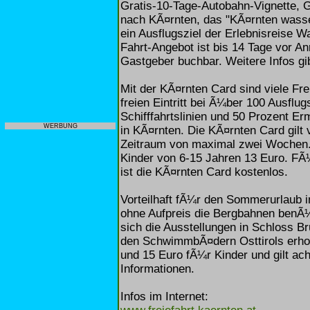
Gratis-10-Tage-Autobahn-Vignette, 
nach KÃ¤rnten, das "KÃ¤rnten wasse
ein Ausflugsziel der Erlebnisreise 
Fahrt-Angebot ist bis 14 Tage vor An
Gastgeber buchbar. Weitere Infos gib
Mit der KÃ¤rnten Card sind viele Fre
freien Eintritt bei Ã¼ber 100 Ausflu
Schifffahrtslinien und 50 Prozent E
WERBUNG
in KÃ¤rnten. Die KÃ¤rnten Card gilt 
Zeitraum von maximal zwei Wochen.
Kinder von 6-15 Jahren 13 Euro. FÃ¼
ist die KÃ¤rnten Card kostenlos.
Vorteilhaft fÃ¼r den Sommerurlaub in 
ohne Aufpreis die Bergbahnen benÃ
sich die Ausstellungen in Schloss B
den SchwimmbÃ¤dern Osttirols erhol
und 15 Euro fÃ¼r Kinder und gilt acht
Informationen.
Infos im Internet: