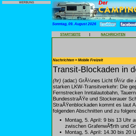
WERBUNG
Sonntag, 09. August 2026
STARTSEITE
|
NACHRICHTEN
Nachrichten > Mobile Freizeit
Transit-Blockaden in 
(hr)
(adac) GrÃ¼nes Licht fÃ¼r die Ã
starken LKW-Transitverkehr: Die gep
Fernstrecken Inntalautobahn, Tauer
BundesstraÃŸe und Stockerauer Sch
StraÃŸenblockaden kommt es laut AD
folgenden Abschnitten und zu folgen
Montag, 5. April: 9 bis 13 Uhr
zwischen GrafenwÃ¶rth und Gr
Montag, 5. April: 14.30 bis 20 