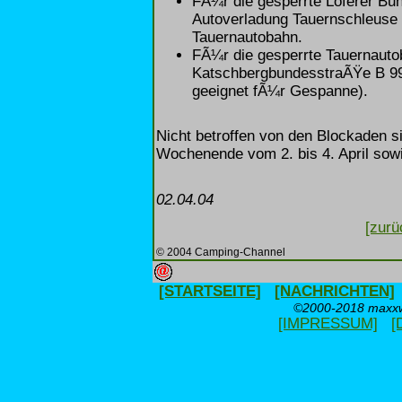
FÃ¼r die gesperrte Loferer Bu
Autoverladung Tauernschleuse
Tauernautobahn.
FÃ¼r die gesperrte Tauernauto
KatschbergbundesstraÃŸe B 99 
geeignet fÃ¼r Gespanne).
Nicht betroffen von den Blockaden si
Wochenende vom 2. bis 4. April sowi
02.04.04
[zurü
© 2004 Camping-Channel
[STARTSEITE]
[NACHRICHTEN]
©2000-2018 maxxwe
[IMPRESSUM]
[