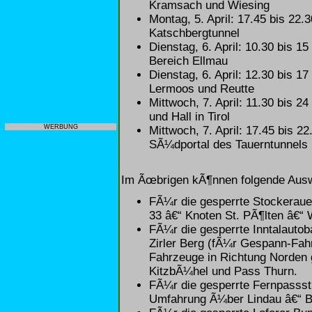
Kramsach und Wiesing
Montag, 5. April: 17.45 bis 22
Katschbergtunnel
Dienstag, 6. April: 10.30 bis 
Bereich Ellmau
Dienstag, 6. April: 12.30 bis 
Lermoos und Reutte
Mittwoch, 7. April: 11.30 bis 
und Hall in Tirol
WERBUNG
Mittwoch, 7. April: 17.45 bis 
SÃ¼dportal des Tauerntunnels
Im Ãœbrigen kÃ¶nnen folgende Ausw
FÃ¼r die gesperrte Stockeraue
33 â€“ Knoten St. PÃ¶lten â€“
FÃ¼r die gesperrte Inntalauto
Zirler Berg (fÃ¼r Gespann-Fah
Fahrzeuge in Richtung Norden 
KitzbÃ¼hel und Pass Thurn.
FÃ¼r die gesperrte Fernpassst
Umfahrung Ã¼ber Lindau â€“ B