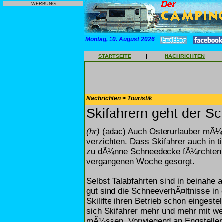
WERBUNG
Montag, 10. August 2026
STARTSEITE
|
NACHRICHTEN
Nachrichten > Touristik
Skifahrern geht der S
(hr)
(adac) Auch Osterurlauber mÃ¼ss
verzichten. Dass Skifahrer auch in t
zu dÃ¼nne Schneedecke fÃ¼rchten 
vergangenen Woche gesorgt.
Selbst Talabfahrten sind in beinahe 
gut sind die SchneeverhÃ¤ltnisse in
Skilifte ihren Betrieb schon eingest
sich Skifahrer mehr und mehr mit 
mÃ¼ssen. Vorwiegend an Engstelle