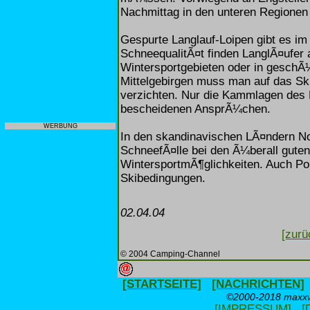
Nachmittag in den unteren Regionen a
Gespurte Langlauf-Loipen gibt es 
SchneequalitÃ¤t finden LanglÃ¤ufer 
Wintersportgebieten oder in geschÃ
Mittelgebirgen muss man auf das Ski
verzichten. Nur die Kammlagen de
bescheidenen AnsprÃ¼chen.
WERBUNG
In den skandinavischen LÃ¤ndern N
SchneefÃ¤lle bei den Ã¼berall gute
WintersportmÃ¶glichkeiten. Auch Pol
Skibedingungen.
02.04.04
[zurü
© 2004 Camping-Channel
[STARTSEITE]
[NACHRICHTEN]
©2000-2018 maxxwe
[IMPRESSUM]
[