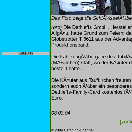
Das Foto zeigt die SchlÃ¼sselÃ¼ber
(bro)
Die Dethleffs GmbH, Herstelle
AllgÃ¤u, hatte Grund zum Feiern: da
Globetrotter T 6611 aus der Advanta
Produktionsband.
WERBUNG
Die FahrzeugÃ¼bergabe des JubilÃ
(MÃ¼nchen) statt, wo der KÃ¤ufer d
bestellt hatte.
Die KÃ¤ufer aus Taufkirchen freuten
sondern auch Ã¼ber ein besonderes E
Dethleffs-Family-Card kostenlos fÃ¼
Euro.
08.03.04
[zurü
© 2004 Camping-Channel