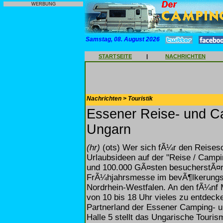
WERBUNG
Samstag, 08. August 2026
STARTSEITE
|
NACHRICHTEN
Nachrichten > Touristik
Essener Reise- und C
Ungarn
(hr)
(ots) Wer sich fÃ¼r den Reisesom
Urlaubsideen auf der "Reise / Campi
und 100.000 GÃ¤sten besucherstÃ¤rk
FrÃ¼hjahrsmesse im bevÃ¶lkerungs
Nordrhein-Westfalen. An den fÃ¼nf 
von 10 bis 18 Uhr vieles zu entdeck
Partnerland der Essener Camping- u
Halle 5 stellt das Ungarische Tour