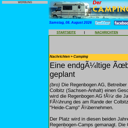
WERBUNG
Samstag, 08. August 2026
STARTSEITE
|
NACHRICHTEN
Nachrichten > Camping
Eine endgÃ¼ltige Ãœb
geplant
(bro)
Die Regenbogen AG, Betreiber 
Colbitz (Sachsen-Anhalt) einen Ge
wird die Regenbogen AG fÃ¼r die Jah
FÃ¼hrung des am Rande der Colbitz
"Heide-Camp" Ã¼bernehmen.
Der Platz wird in diesen beiden Ja
Regenbogen-Camps gemanagt. Die G