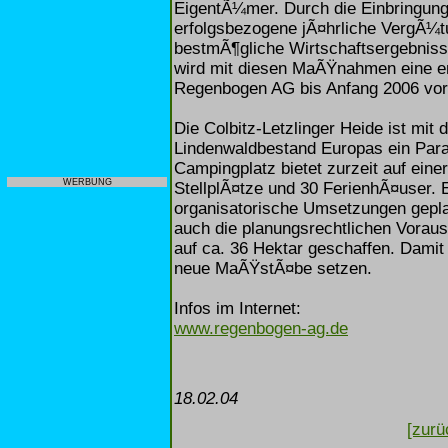
EigentÃ¼mer. Durch die Einbringun
erfolgsbezogene jÃ¤hrliche VergÃ¼t
bestmÃ¶gliche Wirtschaftsergebnis
wird mit diesen MaÃŸnahmen eine e
Regenbogen AG bis Anfang 2006 vorb
Die Colbitz-Letzlinger Heide ist mi
Lindenwaldbestand Europas ein Para
Campingplatz bietet zurzeit auf ein
WERBUNG
StellplÃ¤tze und 30 FerienhÃ¤user. 
organisatorische Umsetzungen gepla
auch die planungsrechtlichen Vorau
auf ca. 36 Hektar geschaffen. Damit 
neue MaÃŸstÃ¤be setzen.
Infos im Internet:
www.regenbogen-ag.de
18.02.04
[zurü